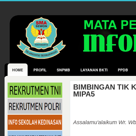
HOME
PROFIL
SNPMB
LAYANAN BKTI
PPDB
BIMBINGAN TIK 
MIPA5
Assalamu'alaikum Wr. Wb