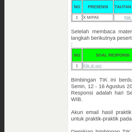
NO
PRESENSI
TAUTAN
1
X MIPA5
Klik 
Setelah membaca materi
langkah berikutnya pesert
:
NO
SOAL RESPONSI
1
Klik di sini
Bimbingan TIK ini berdu
Senin, 12 - 16 Agustus 20
Responsi adalah hari S
WIB.
Akun email hasil prakti
untuk praktik-praktik pad
Demikian bimbingan TIK