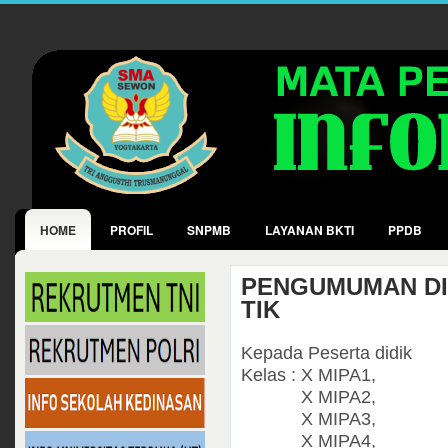
HOME
PROFIL
SNPMB
LAYANAN BKTI
PPDB
PENGUMUMAN DI
TIK
Kepada Peserta didik
Kelas : X MIPA1,
X MIPA2,
X MIPA3,
X MIPA4,